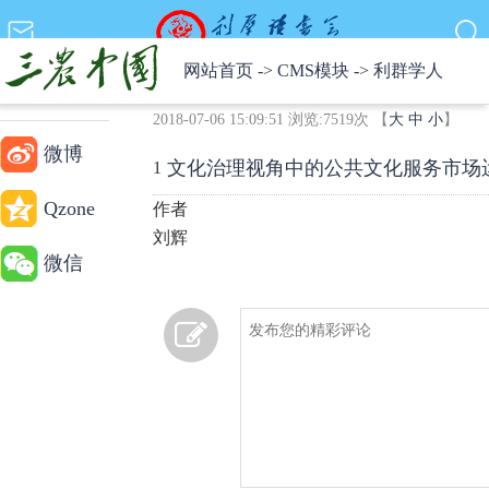
网站首页
->
CMS模块
->
利群学人
刘 辉
0
2018-07-06 15:09:51 浏览:
7519
次 【
大
中
小
】
微博
文化治理视角中的公共文化服务市场运
1
Qzone
作者
刘辉
微信