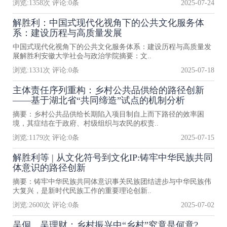
浏览:
1358
次 评论:
0
条
2025-07-24
解胜利：中国式现代化视角下的公共文化服务体
系：建设历程与高质量发展
中国式现代化视角下的公共文化服务体系：建设历程与高质量发
展解胜利安徽大学社会与政治学院摘要：文..
浏览:
1331
次 评论:
0
条
2025-07-18
主体责任序列重构：乡村公共品供给的路径创新
——基于湖北省“共同缔造”试点的机制分析
摘要：乡村公共品供给长期陷入项目制自上而下路径的效率困
境，其症结在于政府、村级组织与农民的权责..
浏览:
1179
次 评论:
0
条
2025-07-15
解胜利等 | 从文化符号到文化IP:铸牢中华民族共同
体意识的路径创新
摘要：铸牢中华民族共同体意识事关民族团结进步与中华民族伟
大复兴，是新时代民族工作的重要理论创新..
浏览:
2600
次 评论:
0
条
2025-07-02
吴侗、吴理财：乡村振兴中“乡村”究竟是何意?