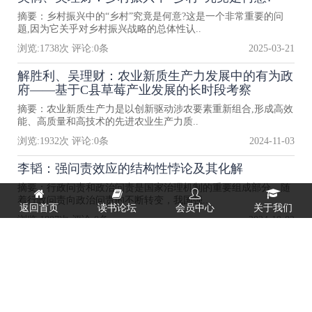
摘要：乡村振兴中的“乡村”究竟是何意?这是一个非常重要的问
题,因为它关乎对乡村振兴战略的总体性认..
浏览:
1738
次 评论:
0
条
2025-03-21
解胜利、吴理财：农业新质生产力发展中的有为政
府——基于C县草莓产业发展的长时段考察
摘要：农业新质生产力是以创新驱动涉农要素重新组合,形成高效
能、高质量和高技术的先进农业生产力质..
浏览:
1932
次 评论:
0
条
2024-11-03
李韬：强问责效应的结构性悖论及其化解
摘要：行政问责和政治问责是国家治理机制的重要组成部分。随
着行政问责向政治问责的不断转变，我国强..
返回首页
读书论坛
会员中心
关于我们
浏览:
1807
次 评论:
0
条
2024-10-02
吴侗 | 新总体性治理：城市基层社会治理的新转向
1_20240521161955f0d8a.pdf
浏览:
1847
次 评论:
0
条
2024-05-21