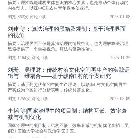
摘要：理性既是建构主体意识的核心要素，也是推动个体行动的
内在动力。以皖中C县农村青年返乡创业行..
浏览:
862
次 评论:
0
条
2026-01-08
刘建 等：算法治理的黑箱及规制：基于治理界面
的视角
摘要：治理界面不仅是算法治理的情境空间，也为理解算法治理
黑箱提供了一个重要视角。算法与复杂性治..
浏览:
1164
次 评论:
0
条
2025-11-25
刘珊、吴理财：传统村落文化空间再生产的实践逻
辑与三维耦合——基于赣南L村的个案研究
摘要：基于列斐伏尔的空间生产理论，以赣南L村文化空间再生
产实践为个案进行分析表明，传统村落文化..
浏览:
1255
次 评论:
0
条
2025-08-09
李韬 等|国家治理中的项目制：结构互嵌、效率衰
减与机制优化
国家治理中的项目制：结构互嵌、效率衰减与机制优化李韬1 吴
侗21.安徽大学社会与政治学院 2.安..