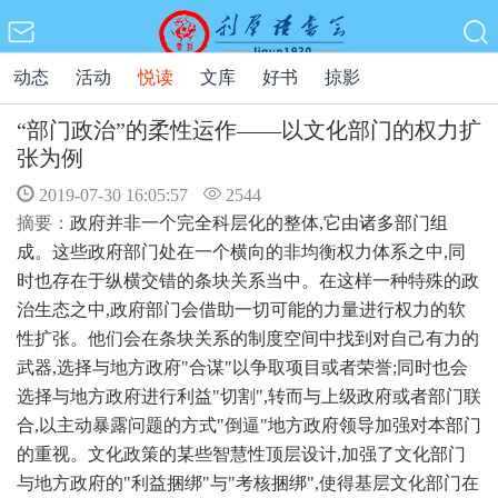
动态
活动
悦读
文库
好书
掠影
“部门政治”的柔性运作——以文化部门的权力扩
张为例
2019-07-30 16:05:57
2544
摘要：
政府并非一个完全科层化的整体,它由诸多部门组
成。这些政府部门处在一个横向的非均衡权力体系之中,同
时也存在于纵横交错的条块关系当中。在这样一种特殊的政
治生态之中,政府部门会借助一切可能的力量进行权力的软
性扩张。他们会在条块关系的制度空间中找到对自己有力的
武器,选择与地方政府"合谋"以争取项目或者荣誉;同时也会
选择与地方政府进行利益"切割",转而与上级政府或者部门联
合,以主动暴露问题的方式"倒逼"地方政府领导加强对本部门
的重视。文化政策的某些智慧性顶层设计,加强了文化部门
与地方政府的"利益捆绑"与"考核捆绑",使得基层文化部门在