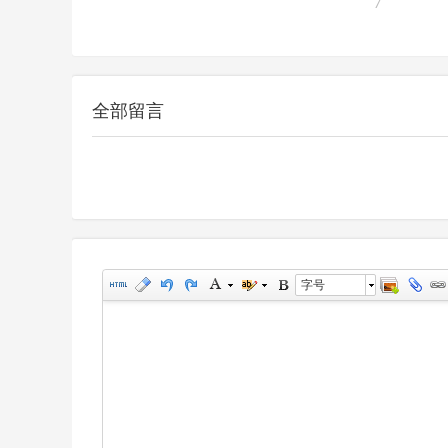
7
全部留言
字号