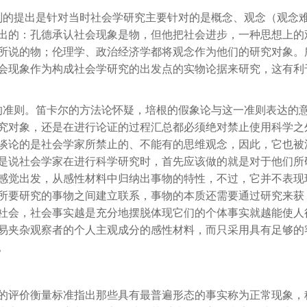
则的提出是针对当时社会学研究主要针对的是概念、观念（观念
出的：孔德承认社会现象是物，但他把社会进步，一种思想上的
所说的物；伦理学、政治经济学都将观念作为他们的研究对象。
会现象作为构成社会学研究的出发点的实物论据来研究，这有利
的准则。笛卡尔的方法论怀疑，培根的假象论与这一准则表达的
究对象，还是在进行论证的过程汇总都必须绝对禁止使用科学之
谈论的是社会学家所禁止的、不能有的思维观念，因此，它也被
是说社会学家在进行科学研究时，首先应该做的就是对于他们所
感觉出发，从感性材料中归纳出事物的特性，不过，它并不表现
所要研究的事物之间建立联系，事物的本质还需要通过研究来获
社会，社会事实越是充分地摆脱体现它们的个体事实就越能使人
易夹杂观察者的个人主观成分的感性材料，而只采用具有足够的
。
的评价衡量标准指出那些具有最普遍形态的事实称为正常现象，