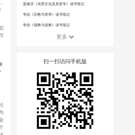
，
梁漱溟《东西文化及其哲学》读书笔记
型
韦伯《宗教与世界》读书笔记
韦伯《儒教与道教》读书笔记
犯
可
更多
扫一扫访问手机版
象
种
社
为
会
个
环