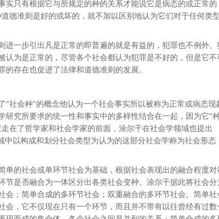
事实只有根据它与所规定的种的关系才能说它是病态的或正常的
种道德准则是好的或坏的，就不加以区别地认为它们对于任何类
则进一步引出凡是正常的即普遍的就是有益的，犯罪也不例外。
被认为是正常的，尽管各个社会都认为犯罪是不好的，但是它不
罪的存在也促进了法律和道德准则的发展。
了"社会种"的概念他认为一个社会事实所以被称为正常或病态现
学研究所要求的统一性和事实中的多样性结合在一起，因为它"
家走在了哲学家和社会学家的前面，涂尔干在社会学领域也提出
领域中以构成和划分社会类型为认为的这部分社会学称为社会形态
简单的社会或单环节社会为基础，根据社会表现出的融合程度对
环节是否融合为一体区分出各类社会变种。涂尔干据此将社会分
社会；简单合成的多环节社会；双重融合的多环节社会。简单社
社会，它不仅现在只有一个环节，而且并不带有以往曾经有过数
再现而成的集合体，各个社会之间是并列的关系；简单合成的多