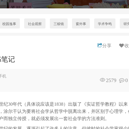
校园逸事
社会观察
三棱镜
窗外事
学术争鸣
研
分享
收
书笔记
手机
2579
0
9世纪30年代（具体说应该是1838）出版了《实证哲学教程》以来
，涂尔干认为要将社会学从哲学中脱离出来，并区别于心理学，
户而独立传授，就必须发展出一套社会学的方法准则。
世纪的发展，逐渐引起了许多人的注意。但彼时的社会学家很少