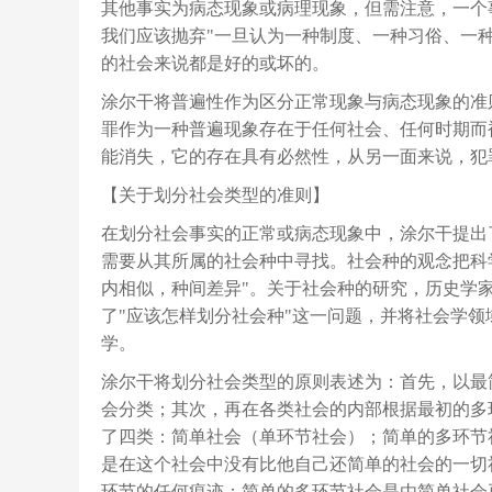
其他事实为病态现象或病理现象，但需注意，一个
我们应该抛弃"一旦认为一种制度、一种习俗、一
的社会来说都是好的或坏的。
涂尔干将普遍性作为区分正常现象与病态现象的准
罪作为一种普遍现象存在于任何社会、任何时期而
能消失，它的存在具有必然性，从另一面来说，犯
【关于划分社会类型的准则】
在划分社会事实的正常或病态现象中，涂尔干提出
需要从其所属的社会种中寻找。社会种的观念把科
内相似，种间差异"。关于社会种的研究，历史学
了"应该怎样划分社会种"这一问题，并将社会学
学。
涂尔干将划分社会类型的原则表述为：首先，以最
会分类；其次，再在各类社会的内部根据最初的多
了四类：简单社会（单环节社会）；简单的多环节
是在这个社会中没有比他自己还简单的社会的一切
环节的任何痕迹；简单的多环节社会是由简单社会