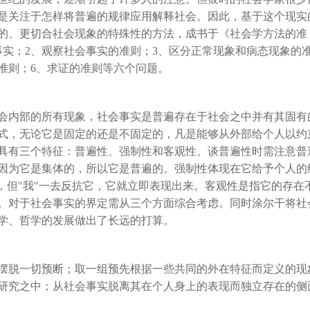
是关注于怎样将普遍的规律应用解释社会。因此，基于这个现实
的、更切合社会现象的特殊性的方法，成书于《社会学方法的准
事实；2、观察社会事实的准则；3、区分正常现象和病态现象的
准则；6、求证的准则等六个问题。
会内部的所有现象，社会事实是普遍存在于社会之中并有其固有
式，无论它是固定的还是不固定的，凡是能够从外部给个人以约
具有三个特征：普遍性、强制性和客观性。谈普遍性时需注意普
因为它是集体的，所以它是普遍的。强制性体现在它给予个人的
，但"我"一去反抗它，它就立即表现出来。客观性是指它的存在
。对于社会事实的界定需从三个方面综合考虑。同时涂尔干将社
学、哲学的发展做出了长远的打算。
摆脱一切预断；取一组预先根据一些共同的外在特征而定义的现
研究之中；从社会事实脱离其在个人身上的表现而独立存在的侧