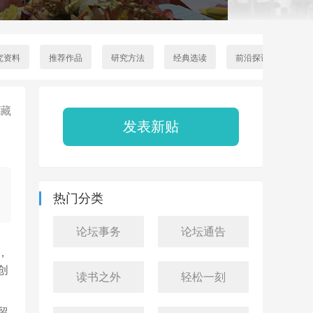
茶话会
究资料
推荐作品
研究方法
经典选读
前沿探讨
学
藏
发表新贴
热门分类
论坛事务
论坛通告
，
创
读书之外
轻松一刻
留