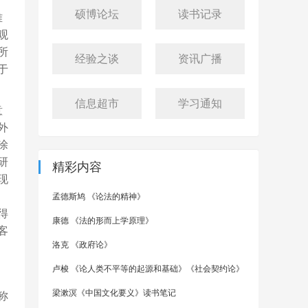
硕博论坛
读书记录
难
观
所
经验之谈
资讯广播
于
信息超市
学习通知
意
外
涂
研
精彩内容
现
孟德斯鸠 《论法的精神》
得
康德 《法的形而上学原理》
客
洛克 《政府论》
卢梭 《论人类不平等的起源和基础》《社会契约论》
梁漱溟《中国文化要义》读书笔记
称