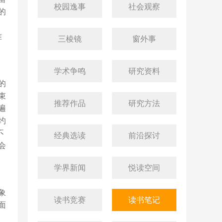
校园逸事
社会观察
的
准
三棱镜
窗外事
学术争鸣
研究资料
的
束
推荐作品
研究方法
遍
约
不
经典选读
前沿探讨
会
学界新闻
悦读空间
象
读书竞赛
读书笔记
面